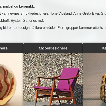
s
,
møbel
og
keramikk
.
 kan nevnes smykkedesignere; Tone Vigeland, Anne Greta Eker, Stud
ckhoff, Eystein Sandnes m.f.
g bidro med design på flere områder. Flere grupper kommer etterhver
nere
Møbeldesignere
K