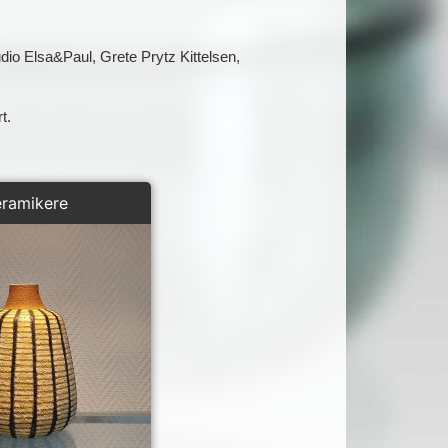
io Elsa&Paul, Grete Prytz Kittelsen,
t.
eramikere