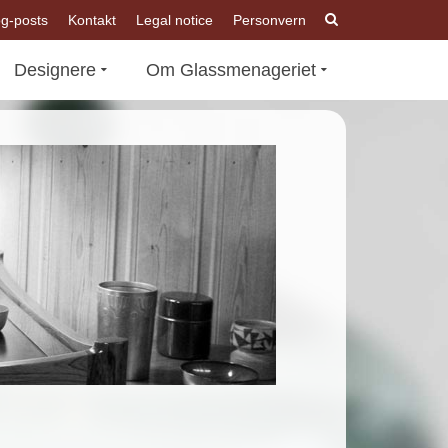
og-posts
Kontakt
Legal notice
Personvern
Designere
Om Glassmenageriet