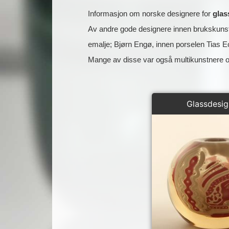
Informasjon om norske designere for
glas
Av andre gode designere innen brukskunst
emalje; Bjørn Engø, innen porselen Tias E
Mange av disse var også multikunstnere o
Glassdesig